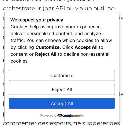
orchestrateur (par API ou via un outil no-
code) pour chaîner les étapes : collecte des
We respect your privacy
Cookies help us improve your experience,
données, traitement, sortie documentée.
deliver personalized content, and analyze
Cette brique rend vos workflows IA SEO
traffic. You can choose which cookies to allow
reproductibles.
by clicking
Customize
. Click
Accept All
to
consent or
Reject All
to decline non-essential
Outils SEO spécialisés et
cookies.
notebooks 📓
Customize
Combinez vos suites SEO classiques pour
Reject All
l’extraction SERP, le crawling et l’analyse de
logs avec des notebooks légers. Vous
Accept All
pouvez ainsi demander à l’IA de
Powered by
commenter des exports, de suggérer des