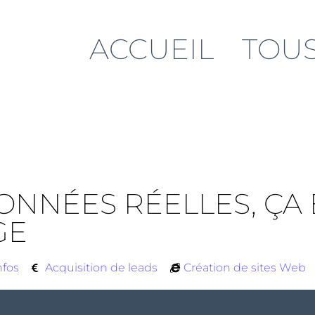
ACCUEIL
TOUS
 DONNÉES RÉELLES, Ç
GE
nfos
Acquisition de leads
Création de sites Web