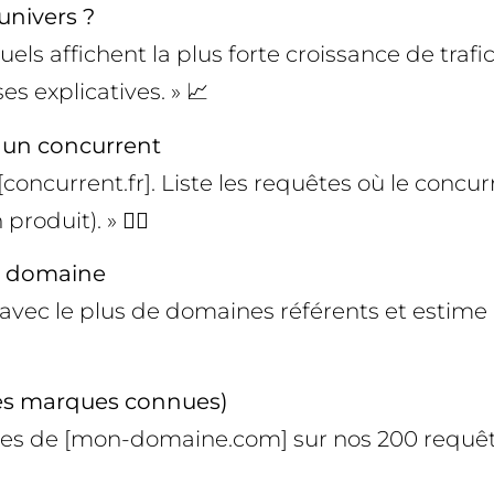
univers ?
uels affichent la plus forte croissance de traf
es explicatives. » 📈
 un concurrent
current.fr]. Liste les requêtes où le concurre
duit). » 🕵️‍♀️
un domaine
vec le plus de domaines référents et estime le
des marques connues)
ques de [mon-domaine.com] sur nos 200 requêt