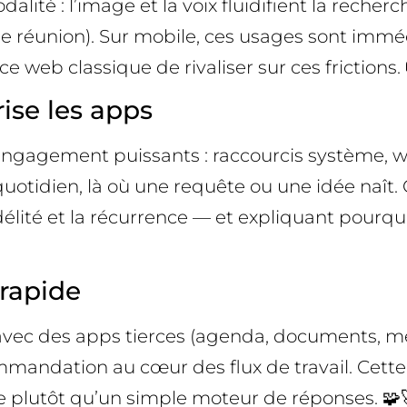
lité : l’image et la voix fluidifient la recher
e réunion). Sur mobile, ces usages sont imméd
e web classique de rivaliser sur ces frictions. 
ise les apps
’engagement puissants : raccourcis système, w
uotidien, là où une requête ou une idée naît.
élité et la récurrence — et expliquant pourquoi 
rapide
 avec des apps tierces (agenda, documents, me
commandation au cœur des flux de travail. Cett
te plutôt qu’un simple moteur de réponses. 🧩