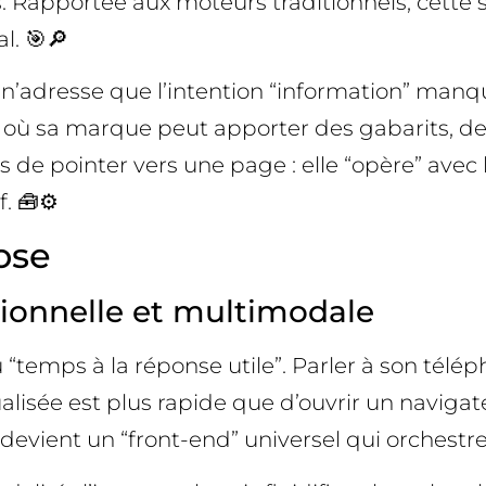
s. Rapportée aux moteurs traditionnels, cette 
l. 🎯🔎
ui n’adresse que l’intention “information” man
t) où sa marque peut apporter des gabarits, de
as de pointer vers une page : elle “opère” avec
. 🧰⚙️
ose
ionnelle et multimodale
u “temps à la réponse utile”. Parler à son télé
alisée est plus rapide que d’ouvrir un naviga
evient un “front-end” universel qui orchestre l