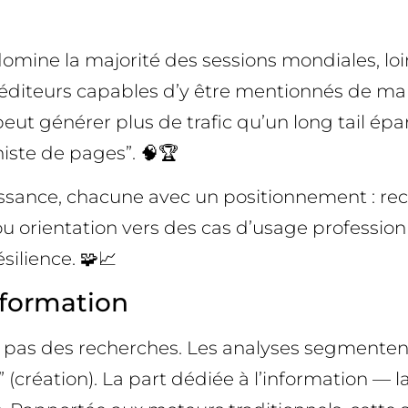
domine la majorité des sessions mondiales, lo
s éditeurs capables d’y être mentionnés de man
eut générer plus de trafic qu’un long tail épar
niste de pages”. 🧠🏆
uissance, chacune avec un positionnement : r
u orientation vers des cas d’usage professionn
ésilience. 🧩📈
nformation
nt pas des recherches. Les analyses segmente
er” (création). La part dédiée à l’information