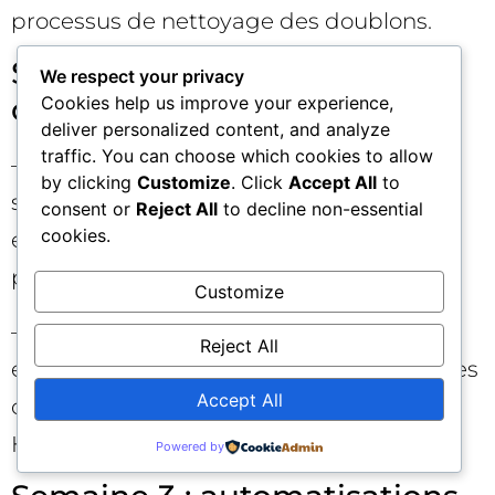
processus de nettoyage des doublons.
Semaine 2 : conversion et
We respect your privacy
contenus prioritaires
Cookies help us improve your experience,
deliver personalized content, and analyze
traffic. You can choose which cookies to allow
– Déployez 2 à 3 landing pages
by clicking
Customize
. Click
Accept All
to
stratégiques avec formulaires progressifs
consent or
Reject All
to decline non-essential
cookies.
et CTAs contextuels. Intégrez un chatbot
pour qualifier hors horaires.
Customize
– Publiez ou mettez à jour une page pilier
Reject All
et 2 contenus satellites orientés problèmes
Accept All
clients. Rattachez-les à une campagne
HubSpot commune.
Powered by