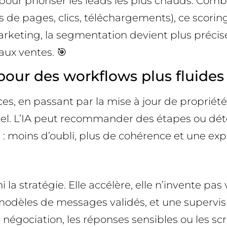
ur prioriser les leads les plus chauds. Comb
 de pages, clics, téléchargements), ce scorin
rketing, la segmentation devient plus précise
aux ventes. 🎯
pour des workflows plus fluides
es, en passant par la mise à jour de propriétés
nnel. L’IA peut recommander des étapes ou déte
: moins d’oubli, plus de cohérence et une expér
la stratégie. Elle accélère, elle n’invente pas 
 modèles de messages validés, et une supervi
e négociation, les réponses sensibles ou les scri