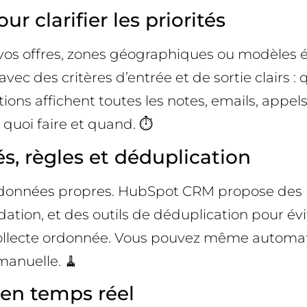
r clarifier les priorités
n vos offres, zones géographiques ou modèle
ec des critères d’entrée et de sortie clairs : 
tions affichent toutes les notes, emails, appe
uoi faire et quand. ⏱️
s, règles et déduplication
 données propres. HubSpot CRM propose des p
ion, et des outils de déduplication pour évite
collecte ordonnée. Vous pouvez même automati
manuelle. 🧹
 en temps réel