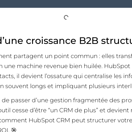
’une croissance B2B struct
ent partagent un point commun : elles transf
en une machine revenue bien huilée. HubSpot 
cts, il devient l’ossature qui centralise les i
sion souvent longs et impliquant plusieurs inter
e passer d’une gestion fragmentée des prosp
l’outil cesse d’être “un CRM de plus” et devien
t comment HubSpot CRM peut structurer votre
OI. 🎯