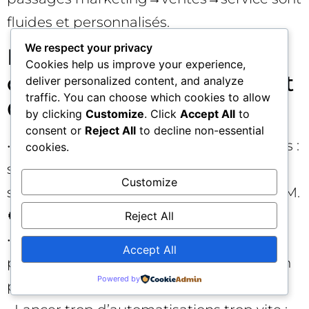
fluides et personnalisés.
We respect your privacy
Erreurs à éviter lors du
Cookies help us improve your experience,
déploiement de HubSpot
deliver personalized content, and analyze
traffic. You can choose which cookies to allow
CRM
by clicking
Customize
. Click
Accept All
to
consent or
Reject All
to decline non-essential
• Sauter l’étape des définitions communes :
cookies.
sans vocabulaire partagé (MQL, SQL,
Customize
stages), vous recréez des silos dans le CRM.
🚫
Reject All
• Multiplier les propriétés inutiles :
Accept All
privilégiez la simplicité et la normalisation
Powered by
pour garder des données exploitables.