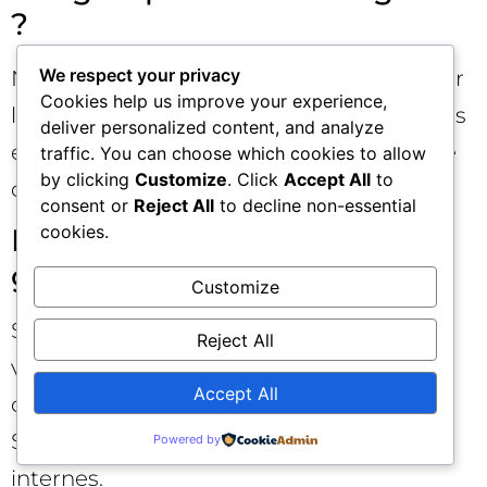
?
We respect your privacy
Non. Les regroupements sont calculés par
Cookies help us improve your experience,
l’IA et peuvent évoluer selon les tendances
deliver personalized content, and analyze
et vos contenus. Conservez une approche
traffic. You can choose which cookies to allow
by clicking
Customize
. Click
Accept All
to
comparative prudente dans le temps.
consent or
Reject All
to decline non-essential
cookies.
Puis-je exporter la liste des
groupes requêtes ?
Customize
Search Console Insights propose une
Reject All
visualisation simplifiée. Pour des exports
Accept All
complets, combinez-la avec les rapports
Search Console standards et vos outils
Powered by
internes.