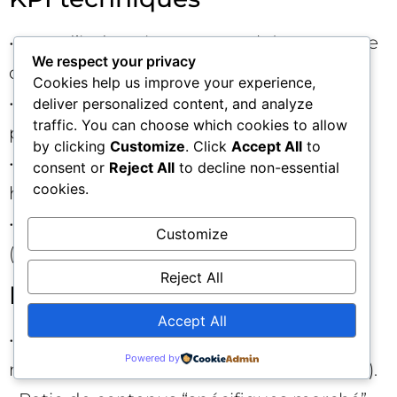
• Taux d’indexation par marché et par type
We respect your privacy
de page.
Cookies help us improve your experience,
• Couverture d’index, erreurs critiques,
deliver personalized content, and analyze
traffic. You can choose which cookies to allow
profondeur de crawl.
by clicking
Customize
. Click
Accept All
to
• Core Web Vitals, stabilité des balises
consent or
Reject All
to decline non-essential
cookies.
hreflang et canonical.
• Respect des politiques de crawlers IA
Customize
(logs, taux d’accès, latence, erreurs).
Reject All
KPI de contenu et d’entités
Accept All
• Présence des entités prioritaires par
Powered by
marché (pages piliers, schémas, relations).