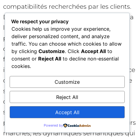
compatibilités recherchées par les clients.
Dans les médias, la recherche de sujets via
We respect your privacy
langage naturel et les requêtes associées
Cookies help us improve your experience,
deliver personalized content, and analyze
permettent de décliner rapidement un
traffic. You can choose which cookies to allow
dossier en interviews, vérifications
by clicking
Customize
. Click
Accept All
to
consent or
Reject All
to decline non-essential
factuelles et angles pratiques. Pour les
cookies.
institutions publiques, la détection précoce
de requêtes en hausse autour d’un thème
Customize
sensible aide à calibrer une
Reject All
communication pédagogique. Enfin, les
start-up peuvent valider un
Accept All
positionnement en observant, sur plusieurs
Powered by
marchés, les dynamiques sémantiques qui