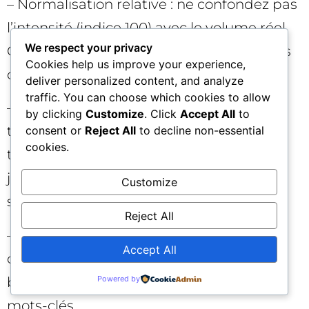
– Normalisation relative : ne confondez pas
l’intensité (indice 100) avec le volume réel.
We respect your privacy
Croisez avec vos données de trafic, ventes
Cookies help us improve your experience,
ou leads.
deliver personalized content, and analyze
traffic. You can choose which cookies to allow
– Effet de tendance artificiel : des sujets
by clicking
Customize
. Click
Accept All
to
très médiatisés peuvent gonfler à court
consent or
Reject All
to decline non-essential
cookies.
terme. Surveillez la rétention après 7/30
jours grâce à la comparaison «
Customize
semaine/mois précédent ».
Reject All
– Ambiguïtés sémantiques : utilisez les
Accept All
catégories et les thèmes pour réduire le
bruit. Testez plusieurs formulations de
Powered by
mots-clés.