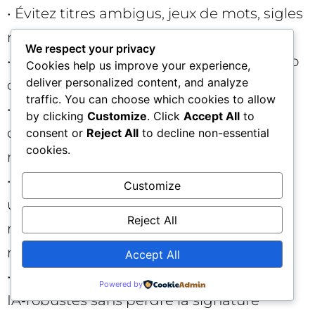
• Évitez titres ambigus, jeux de mots, sigles
non explicités en H1.
We respect your privacy
• Mettez en place une veille visuelle hebdo
Cookies help us improve your experience,
deliver personalized content, and analyze
des SERP sur vos 100 pages clés.
traffic. You can choose which cookies to allow
• Déployez un script de détection de
by clicking
Customize
. Click
Accept All
to
divergences Title vs SERP Title pour les
consent or
Reject All
to decline non-essential
cookies.
requêtes stratégiques.
• Ajoutez un runbook interne « que faire si
Customize
un titre IA pose problème » (ajuster H1,
Reject All
renforcer chapô, re‑ordonner l’info,
réexaminer l’intention visée).
Accept All
• Formez les équipes à écrire des titres
Powered by
IA‑robustes sans perdre la signature