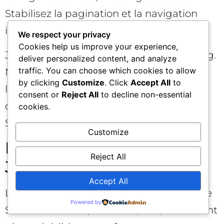
Stabilisez la pagination et la navigation
interne.
We respect your privacy
Cookies help us improve your experience,
Jour 27–30 : Contrôles finaux et monitoring.
deliver personalized content, and analyze
traffic. You can choose which cookies to allow
Mettez en place un suivi CrUX, alertez sur
by clicking
Customize
. Click
Accept All
to
les codes 5xx/4xx, surveillez l’exploration
consent or
Reject All
to decline non-essential
dans les logs. Documentez vos pratiques
cookies.
SEO JavaScript pour l’équipe.
Customize
FAQ express sur le SEO
Reject All
JavaScript ❓
Accept All
Le JS côté client suffit-il désormais pour le
Powered by
SEO ? Parfois oui, mais SSR/SSG/ISR restent