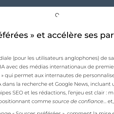
érées » et accélère ses part
le (pour les utilisateurs anglophones) de sa f
’IA avec des médias internationaux de premier
s » qui permet aux internautes de personnalise
l’IA dans la recherche et Google News, incluant
uipes SEO et les rédactions, l’enjeu est clair : 
se positionnant comme
source de confiance
… e
hange « Sources préférées », comment la mise