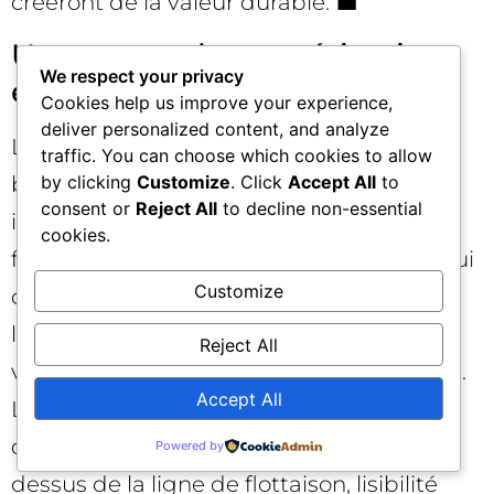
créeront de la valeur durable. 💼
Un mot sur la monétisation
We respect your privacy
et l’expérience utilisateur
Cookies help us improve your experience,
deliver personalized content, and analyze
La tentation serait de compenser une
traffic. You can choose which cookies to allow
baisse de trafic par plus de publicité
by clicking
Customize
. Click
Accept All
to
consent or
Reject All
to decline non-essential
intrusive. Mauvaise idée. Les aperçus IA «
cookies.
favorisent » mécaniquement les pages qui
Customize
délivrent vite la valeur perçue. Des sites
lents, surchargés, masquant le contenu,
Reject All
verront leur probabilité de citation chuter.
Accept All
La bonne réponse est au contraire
d’optimiser l’expérience : évidences au-
Powered by
dessus de la ligne de flottaison, lisibilité