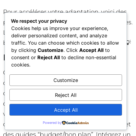
Pour accélérer votre adaptation, voici des
We respect your privacy
pistes concrètes selon différents domaines.
Cookies help us improve your experience,
L’objectif : répondre comme le ferait un
deliver personalized content, and analyze
bon assistant, en anticipant les relances. 💡
traffic. You can choose which cookies to allow
by clicking
Customize
. Click
Accept All
to
E‑commerce et retail 🛍️
consent or
Reject All
to decline non-essential
cookies.
Créez des pages “Comment choisir” par
Customize
catégorie (critères, profils, scénarios), des
comparatifs texte‑riches (X vs Y, tableaux
Reject All
descriptifs), des modules de “stock et
Accept All
variantes” structurés, des photos
comparatives (tailles, couleurs, textures), et
Powered by
des guides “budget/bon plan”. Intégrez un