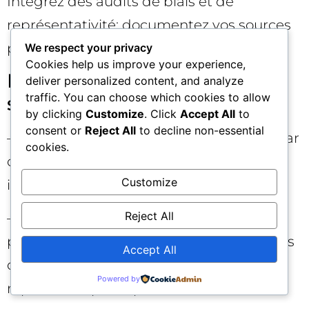
Intégrez des audits de biais et de
représentativité; documentez vos sources
pour chaque affirmation de santé.
We respect your privacy
Cookies help us improve your experience,
Mesurer l’impact: KPIs à
deliver personalized content, and analyze
traffic. You can choose which cookies to allow
suivre
by clicking
Customize
. Click
Accept All
to
consent or
Reject All
to decline non-essential
– Engagement vidéo: taux de rétention par
cookies.
chapitre, clics sur les segments suggérés,
Customize
interactions avec “Ask”.
Reject All
– Qualité des réponses IA: pertinence
perçue, taux de renvoi vers des ressources
Accept All
d’autorité, réduction des questions
Powered by
répétitives après optimisation.