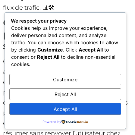
flux de trafic. 📊🛠️
Conseils SEO concrets
We respect your privacy
Cookies help us improve your experience,
pour performer avec (ou
deliver personalized content, and analyze
traffic. You can choose which cookies to allow
sans) Google IA
by clicking
Customize
. Click
Accept All
to
consent or
Reject All
to decline non-essential
Optimisez vos contenus pour une
cookies.
attribution claire dans Google IA : signaux
Customize
d’expertise, données chiffrées, encadrés «
points clés », et une structure Hn limpide
Reject All
qui facilite la citation. Investissez dans des
Accept All
pages piliers profondes et des études
originales que Google IA ne peut pas
Powered by
résumer sans renvoyer l’utilisateur chez