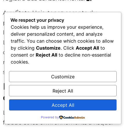
Aux États-Unis, tenez compte du
We respect your privacy
patchwork (CCPA/CPRA, lois d’États) et
Cookies help us improve your experience,
limitez l’usage de données « sensibles ».
deliver personalized content, and analyze
traffic. You can choose which cookies to allow
Les partenariats data doivent inclure des
by clicking
Customize
. Click
Accept All
to
clauses spécifiques à la santé, à la
consent or
Reject All
to decline non-essential
minimisation des données et à la
cookies.
suppression sur demande. ⚖️
Customize
Mesure, brand safety et
Reject All
qualité d’inventaire
Accept All
La montée des budgets attire aussi la
Powered by
fraude et les environnements à risque.