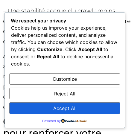
– Une stabilité accrue du crawl : moins
d’erreurs de saisie, plus de cohérence entre
We respect your privacy
Cookies help us improve your experience,
domaines, moins de contradictions entre
deliver personalized content, and analyze
disallow/allow.
traffic. You can choose which cookies to allow
by clicking
Customize
. Click
Accept All
to
À court terme, attendez-vous à quelques
consent or
Reject All
to decline non-essential
cookies.
ajustements internes (suppression de
règles obsolètes), à une clarification des
Customize
process pour les environnements de test,
Reject All
et à plus d’alignement entre SEO,
développeurs et sécurité.
Accept All
Conseils actionnables
Powered by
pour renforcer votre