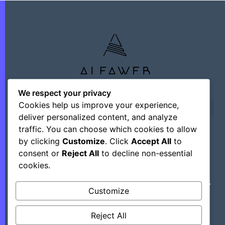
We respect your privacy
Cookies help us improve your experience,
deliver personalized content, and analyze
traffic. You can choose which cookies to allow
by clicking
Customize
. Click
Accept All
to
©+2026 Outsourcing Network Intelligence
consent or
Reject All
to decline non-essential
cookies.
Découvrez Des Astuces, Des Hacks Et Des
Customize
Outils Régulièrement En Mettant Ce Site
Dans Vos Favoris.
Reject All