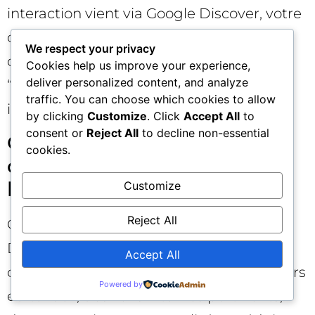
interaction vient via Google Discover, votre
objectif est de transformer ce premier
We respect your privacy
contact en relation durable. Misez sur le
Cookies help us improve your experience,
deliver personalized content, and analyze
“why us” : ce qui vous rend unique et
traffic. You can choose which cookies to allow
indispensable.
by clicking
Customize
. Click
Accept All
to
consent or
Reject All
to decline non-essential
Optimisez vos surfaces
cookies.
d’atterrissage pour convertir
les lecteurs 🛬
Customize
Reject All
Quand un clic arrive depuis Google
Discover, facilitez la découverte de
Accept All
contenus connexes, proposez des parcours
Powered by
éditoriaux, des liens internes pertinents,