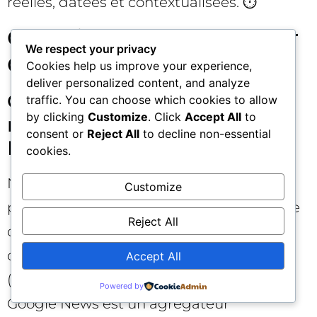
réelles, datées et contextualisées. ⏱️
Questions fréquentes sur
We respect your privacy
Google Discover
Cookies help us improve your experience,
deliver personalized content, and analyze
Google Discover, est-ce la
traffic. You can choose which cookies to allow
by clicking
Customize
. Click
Accept All
to
même chose que Google
consent or
Reject All
to decline non-essential
News ?
cookies.
Non. Google Discover est un flux
Customize
personnalisé sur mobile qui recommande
Reject All
des contenus en fonction des centres
d’intérêt et de l’historique d’activité
Accept All
(lorsque disponible), sans requête saisie.
Powered by
Google News est un agrégateur