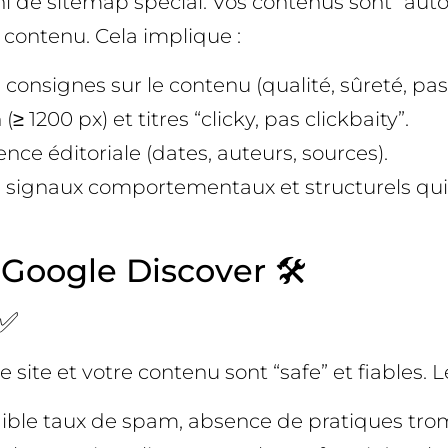
 de sitemap spécial. Vos contenus sont “autom
e contenu. Cela implique :
 consignes sur le contenu (qualité, sûreté, p
 1200 px) et titres “clicky, pas clickbaity”.
nce éditoriale (dates, auteurs, sources).
es signaux comportementaux et structurels qui, 
Google Discover 🛠️
 ✅
 site et votre contenu sont “safe” et fiables. L
 faible taux de spam, absence de pratiques tr