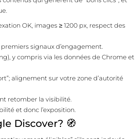
es contenus qui génèrent de “bons clics”, et
ue.
ndexation OK, images ≥ 1200 px, respect des
 les premiers signaux d’engagement.
king), y compris via les données de Chrome et
ort”; alignement sur votre zone d’autorité
t retomber la visibilité.
lité et donc l’exposition.
gle Discover? 🧭