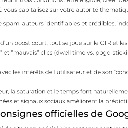
éunir trois conditions : être éligible, créer d
où vous capitalisez sur votre autorité thématiq
ble spam, auteurs identifiables et crédibles, i
ent d’un boost court; tout se joue sur le CTR et
” et “mauvais” clics (dwell time vs. pogo-stic
ec les intérêts de l’utilisateur et de son “coh
heur, la saturation et le temps font naturellemen
mées et signaux sociaux améliorent la prédictibi
onsignes officielles de Goo