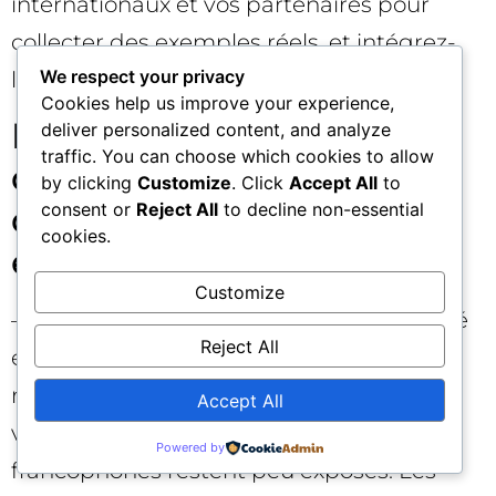
internationaux et vos partenaires pour
collecter des exemples réels, et intégrez-
We respect your privacy
les à votre veille interne.
Cookies help us improve your experience,
Limites actuelles,
deliver personalized content, and analyze
traffic. You can choose which cookies to allow
questions ouvertes et ce
by clicking
Customize
. Click
Accept All
to
qui pourrait arriver
consent or
Reject All
to decline non-essential
cookies.
ensuite 🔮
Customize
– Disponibilité restreinte : la fonctionnalité
Reject All
est encore limitée à certaines
régions/langues (principalement anglais,
Accept All
via Search Labs). Les marchés
Powered by
francophones restent peu exposés. Les