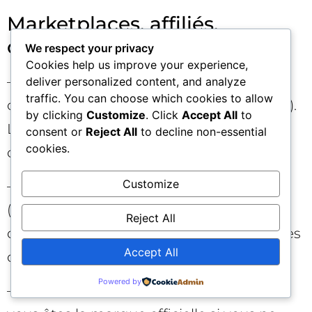
Marketplaces, affiliés,
comparateurs 🔄
We respect your privacy
Cookies help us improve your experience,
– Explicitez la relation avec les marques
deliver personalized content, and analyze
traffic. You can choose which cookies to allow
citées (partenariat, agrément, statut tiers).
by clicking
Customize
. Click
Accept All
to
L’ambiguïté est un risque majeur de
consent or
Reject All
to decline non-essential
cookies.
diffusion limitée.
Customize
– Sur la landing, clarifiez la valeur ajoutée
(comparaison impartiale, agrégation
Reject All
d’offres, outils d’aide au choix) et vos règles
Accept All
d’affiliation.
Powered by
– Évitez les titres qui laissent penser que