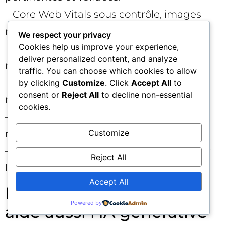
– Core Web Vitals sous contrôle, images
responsives, scripts différés.
We respect your privacy
Cookies help us improve your experience,
– Accessibilité réelle : alt, contrastes,
deliver personalized content, and analyze
navigation clavier, ARIA mesurée.
traffic. You can choose which cookies to allow
– Flux RSS et sitemap entretenus, pas de
by clicking
Customize
. Click
Accept All
to
consent or
Reject All
to decline non-essential
miroirs Markdown publics.
cookies.
– Canonicals, hreflang, pagination,
Customize
métadonnées cohérentes.
– Monitoring du rendu et QA continue sur
Reject All
la version HTML uniquement.
Accept All
Pourquoi cette approche
Powered by
aide aussi l’IA générative