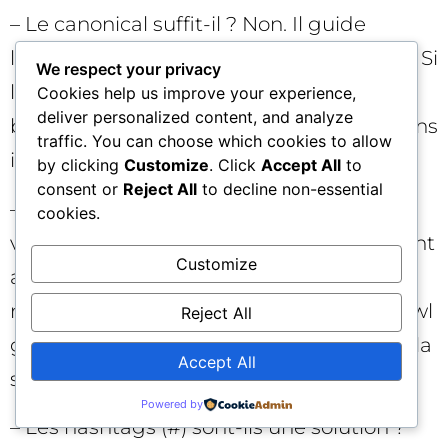
– Le canonical suffit-il ? Non. Il guide
l’indexation mais n’empêche pas le crawl. Si
We respect your privacy
le but est d’économiser du crawl budget,
Cookies help us improve your experience,
deliver personalized content, and analyze
bloquez au robots.txt et supprimez les liens
traffic. You can choose which cookies to allow
internes gênants.
by clicking
Customize
. Click
Accept All
to
consent or
Reject All
to decline non-essential
– Puis-je tout rediriger en 301 vers la
cookies.
version “propre” ? Les redirections peuvent
Customize
aider, mais un afflux de 301 depuis des
milliers d’URLs paramétrées reste du crawl
Reject All
gaspillé. Privilégiez le blocage proactif et la
Accept All
suppression des sources de liens.
Powered by
– Les hashtags (#) sont-ils une solution ?