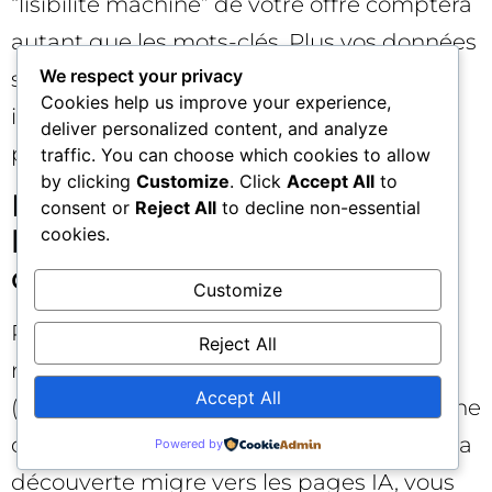
“lisibilité machine” de votre offre comptera
autant que les mots-clés. Plus vos données
We respect your privacy
sont fiables, plus les pages IA auront
Cookies help us improve your experience,
intérêt à refléter fidèlement votre
deliver personalized content, and analyze
proposition — et à vous créditer.
traffic. You can choose which cookies to allow
by clicking
Customize
. Click
Accept All
to
Pivot 3 : De la dépendance à
consent or
Reject All
to decline non-essential
cookies.
la recherche à un mix
d’acquisition résilient 🌐
Customize
Renforcez le trafic direct (branding,
Reject All
newsletters, apps), les communautés
Accept All
(social, influence, UGC), la recherche interne
du site et les partenariats. Si une part de la
Powered by
découverte migre vers les pages IA, vous