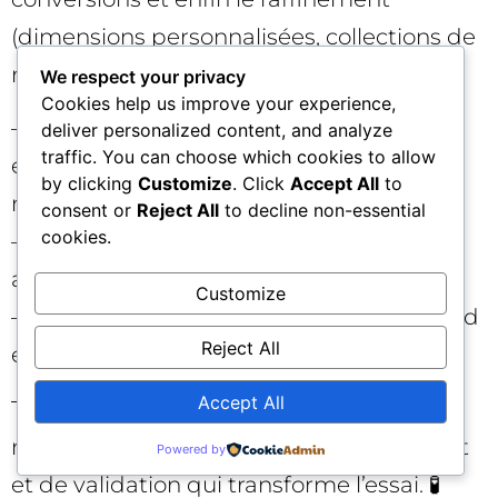
(dimensions personnalisées, collections de
rapports). À chaque étape :
We respect your privacy
Cookies help us improve your experience,
– Testez avec le DebugView et les
deliver personalized content, and analyze
traffic. You can choose which cookies to allow
extensions de balisage (Tag Assistant,
by clicking
Customize
. Click
Accept All
to
mode aperçu GTM).
consent or
Reject All
to decline non-essential
cookies.
– Documentez les décisions (ce qui est
activé, ce qui est ignoré et pourquoi).
Customize
– Vérifiez l’impact sur vos tableaux de bord
Reject All
et vos campagnes.
Accept All
Task Assistant vous donne l’ordre de
marche, mais c’est votre discipline de test
Powered by
et de validation qui transforme l’essai. 🧪