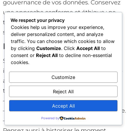
gouvernance de vos données. Conservez
une approche conforme et éthique : ne
We respect your privacy
tentez pas d’inférer un canal à partir de
Cookies help us improve your experience,
signaux personnels ou opaques.
deliver personalized content, and analyze
traffic. You can choose which cookies to allow
BigQuery et modélisation
by clicking
Customize
. Click
Accept All
to
consent or
Reject All
to decline non-essential
Si vous exportez GA4 vers BigQuery,
cookies.
intégrez la nouvelle valeur de support “ai-
Customize
assistant” dans vos modèles et vos
transformations (dbt, SQL). Mettez à jour :
Reject All
– Vos agrégations de canaux.
Accept All
– Vos pipelines d’attribution personnalisée.
Powered by
– Vos modèles de LTV et de cohortes.
Pensez aussi à historiser le moment