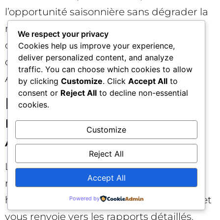
l’opportunité saisonnière sans dégrader la
marge. Cette boucle rapide
We respect your privacy
observation‑action illustre la valeur
Cookies help us improve your experience,
deliver personalized content, and analyze
cumulée des nouveautés de Google
traffic. You can choose which cookies to allow
Analytics.
by clicking
Customize
. Click
Accept All
to
consent or
Reject All
to decline non-essential
FAQ rapide sur les
cookies.
nouveautés de Google
Customize
Analytics
Reject All
La fonctionnalité d’insights générés
Accept All
remplace‑t‑elle mes rapports? Non. Elle
hiérarchise ce qui mérite votre attention et
Powered by
vous renvoie vers les rapports détaillés.