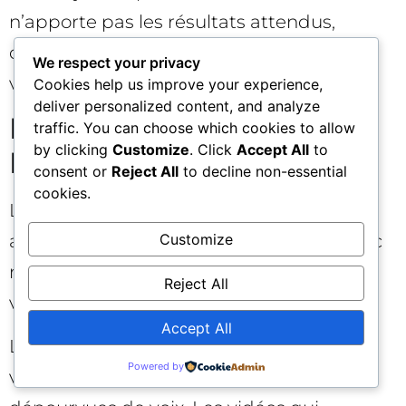
n’apporte pas les résultats attendus,
conservez vos assets originaux et ajustez
We respect your privacy
vos textes.
Cookies help us improve your experience,
deliver personalized content, and analyze
FAQ rapide sur la voix off
traffic. You can choose which cookies to allow
by clicking
Customize
. Click
Accept All
to
IA de Google Ads ❓
consent or
Reject All
to decline non-essential
cookies.
La voix off va-t-elle remplacer mes vidéos
Customize
actuelles ? Non, une nouvelle version avec
narration est sauvegardée à part. Votre
Reject All
vidéo originale reste disponible.
Accept All
La voix off s’applique-t-elle à toutes mes
Powered by
vidéos ? Non, uniquement aux vidéos