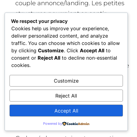
couple annonce/landing. Les petites
structures pourraient se sentir
We respect your privacy
défavorisées si elles n’ont pas les
Cookies help us improve your experience,
moyens d’itérer rapidement.
deliver personalized content, and analyze
traffic. You can choose which cookies to allow
Confusion possible côté utilisateur
by clicking
Customize
. Click
Accept All
to
entre « pertinence » et « qualité
consent or
Reject All
to decline non-essential
absolue » (prix, service, SAV), alors que
cookies.
le badge n’en dit rien explicitement.
Customize
Erreurs d’attribution inévitables dans
Reject All
un système probabiliste : un label
affiché sur une annonce moins
Accept All
pertinente dans des cas limites peut
Powered by
susciter défiance ou réclamations.