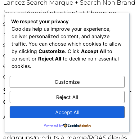
Lancez Search Marque + Search Non Brand
(par catégorie/intention) et Shopping
We respect your privacy
segmenté (bestsellers vs reste) avec des
Cookies help us improve your experience,
budgets suffisants pour accumuler des
deliver personalized content, and analyze
traffic. You can choose which cookies to allow
signaux. Définissez des objectifs
by clicking
Customize
. Click
Accept All
to
d’enchères réalistes (tCPA/tROAS) et des
consent or
Reject All
to decline non-essential
exclusions croisées. Testez 2–3 angles
cookies.
créatifs par catégorie dans les RSA.
Customize
Semaine 3 : Lecture et micro-
Reject All
optimisations
Accept All
Analysez les termes de recherche, affinez
Powered by
les négatifs, réallouez le budget vers les
adgroups/produts à marge/ROAS élevés.