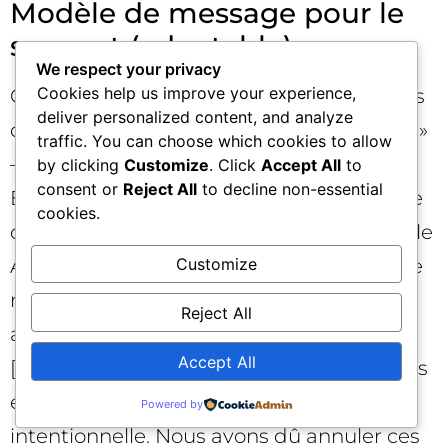
Modèle de message pour le
support (adaptable)
We respect your privacy
Cookies help us improve your experience,
Objet : Réactivation automatique de mots
deliver personalized content, and analyze
clés – « Low activity system bulk changes »
traffic. You can choose which cookies to allow
– Demande d’investigation.
by clicking
Customize
. Click
Accept All
to
consent or
Reject All
to decline non-essential
Bonjour, nous observons dans l’Historique
cookies.
des modifications de notre compte Google
Customize
Ads (ID : XXX‑XXX‑XXXX) des activations de
mots clés attribuées au système (« Low
Reject All
activity system bulk changes ») entre
Accept All
[date/heure] et [date/heure]. Ces mots clés
étaient en pause de manière
Powered by
intentionnelle. Nous avons dû annuler ces