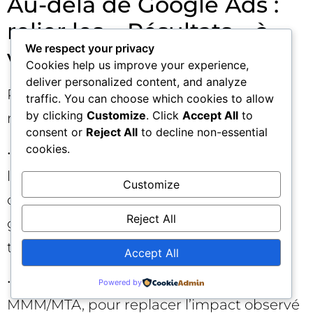
Au-delà de Google Ads :
relier les « Résultats » à
We respect your privacy
vos outils de mesure 📡
Cookies help us improve your experience,
deliver personalized content, and analyze
Pour tirer le meilleur de cette nouveauté,
traffic. You can choose which cookies to allow
by clicking
Customize
. Click
Accept All
to
reliez la lecture des « Résultats » avec :
consent or
Reject All
to decline non-essential
cookies.
• Vos données CRM/offline (qualité des
leads, taux de transformation, valeur vie
Customize
client). Cela permet de valider que les
Reject All
gains incrémentaux rapportés se
traduisent en revenus concrets.
Accept All
• Vos tableaux de bord BI et vos modèles
Powered by
MMM/MTA, pour replacer l’impact observé