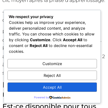
clic moyen après la phase d’apprentissage.
– Les délais de traitement et la fraîcheur
We respect your privacy
des uploads (SLA opérationnel).
Cookies help us improve your experience,
deliver personalized content, and analyze
Pensez à annoter la mise en production
traffic. You can choose which cookies to allow
dans Google Ads et dans votre outil de BI.
by clicking
Customize
. Click
Accept All
to
consent or
Reject All
to decline non-essential
Présentez l’impact aux parties prenantes
cookies.
avec une comparaison « avant/après » sur 2
Customize
à 4 semaines, en neutralisant les
saisonnalités lorsque c’est possible. 📊
Reject All
FAQ rapide sur la
Accept All
nouveauté Google Ads ❓
Powered by
Est‑ce disponible pour tous