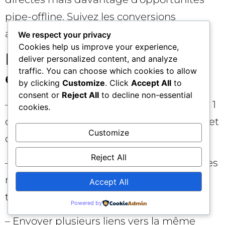
pipe-offline. Suivez les conversions
assistées. 📈
We respect your privacy
Cookies help us improve your experience,
Erreurs fréquentes à
deliver personalized content, and analyze
traffic. You can choose which cookies to allow
éviter absolument
by clicking
Customize
. Click
Accept All
to
consent or
Reject All
to decline non-essential
– Laisser Google Ads “se débrouiller” avec 1
cookies.
ou 2 composants : proposez de la variété et
Customize
du volume qualitatif.
Reject All
– Dupliquer les mêmes éléments à tous les
niveaux : vous perdez en pertinence et en
Accept All
test & learn.
Powered by
– Envoyer plusieurs liens vers la même