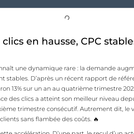
 clics en hausse, CPC stable
nnaît une dynamique rare : la demande augment
 stables. D’après un récent rapport de référe
iron 13% sur un an au quatrième trimestre 202
 des clics a atteint son meilleur niveau depu
me trimestre consécutif. Autrement dit, le vo
clients sans flambée des coûts. 🔥
tte accélération. D’une part, le recul d’un a