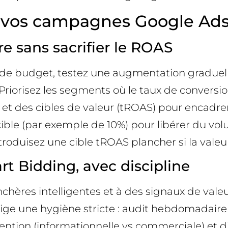
r vos campagnes Google Ads
e sans sacrifier le ROAS
e de budget, testez une augmentation graduell
orisez les segments où le taux de conversio
er et des cibles de valeur (tROAS) pour encadr
ble (par exemple de 10%) pour libérer du volum
troduisez une cible tROAS plancher si la valeu
 Bidding, avec discipline
chères intelligentes et à des signaux de vale
exige une hygiène stricte : audit hebdomadaire
tion (informationnelle vs commerciale) et diff