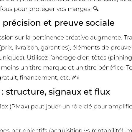
e‑fous pour protéger vos marges. 🔍
 précision et preuve sociale
ession sur la pertinence créative augmente. Tr
 (prix, livraison, garanties), éléments de preuv
 uniques). Utilisez l’ancrage d’en‑têtes (pinn
 au moins un titre marque et un titre bénéfice
 gratuit, financement, etc. ✍️
structure, signaux et flux
Max (PMax) peut jouer un rôle clé pour ampli
nes par objectifs (acquisition vs rentabilité),