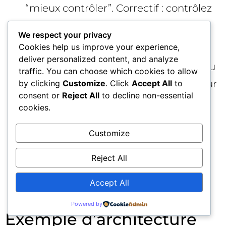
“mieux contrôler”. Correctif : contrôlez
par objectifs et filtres, pas par
We respect your privacy
saucissonnage. Consolidez.
Cookies help us improve your experience,
deliver personalized content, and analyze
Piège : juger toutes les campagnes au
traffic. You can choose which cookies to allow
dernier clic. Correctif : évaluez la valeur
by clicking
Customize
. Click
Accept All
to
consent or
Reject All
to decline non-essential
assistée et le parcours multi-touch
cookies.
avant toute coupe.
Customize
Piège : laisser PMax tout faire “parce
Reject All
que ça marche”. Correctif : excluez la
marque, fixez l’objectif “nouveaux
Accept All
clients”, segmentez les produits.
Powered by
Exemple d’architecture