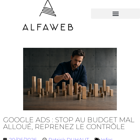
TOUS LES HACKS
GOOGLE ADS : STOP AU BUDGET MAL
ALLOUÉ, REPRENEZ LE CONTRÔLE
20/05/2026
Patrick DUHAUT
Infos