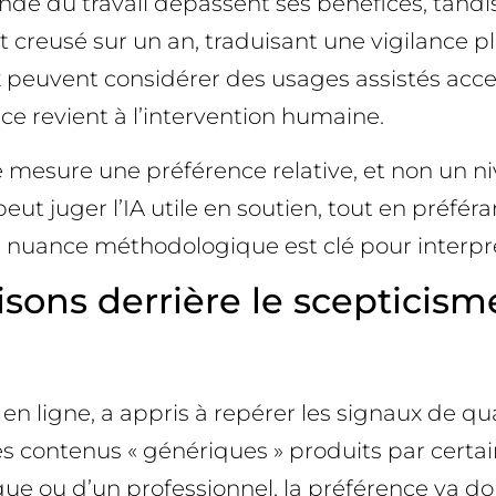
onde du travail dépassent ses bénéfices, tand
st creusé sur un an, traduisant une vigilance pl
 peuvent considérer des usages assistés accepta
nce revient à l’intervention humaine.
e mesure une préférence relative, et non un 
t juger l’IA utile en soutien, tout en préféran
 nuance méthodologique est clé pour interprét
aisons derrière le scepticism
en ligne, a appris à repérer les signaux de qual
es contenus « génériques » produits par certai
ue ou d’un professionnel, la préférence va do