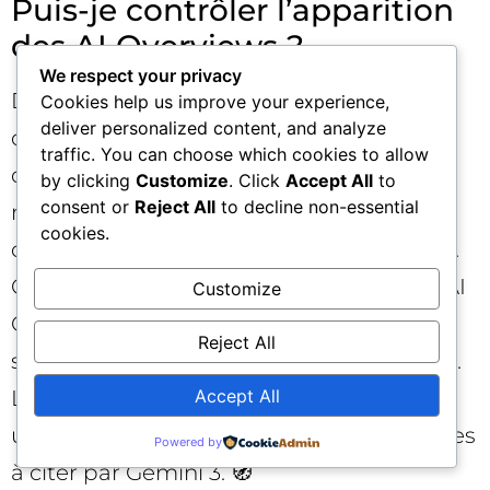
Puis-je contrôler l’apparition
des AI Overviews ?
We respect your privacy
Du point de vue utilisateur, l’apparition
Cookies help us improve your experience,
deliver personalized content, and analyze
dépend du type de requête et de la
traffic. You can choose which cookies to allow
disponibilité de la fonctionnalité sur votre
by clicking
Customize
. Click
Accept All
to
consent or
Reject All
to decline non-essential
marché. Certaines recherches
cookies.
déclencheront le résumé IA, d’autres non.
Côté éditeurs, on ne “déclenche” pas un AI
Customize
Overview; on optimise pour être une
Reject All
source pertinente quand celui-ci s’affiche.
Accept All
La clé consiste à produire des contenus
utiles, fiables et bien structurés, plus faciles
Powered by
à citer par Gemini 3. 🧭