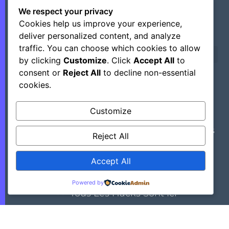
We respect your privacy
Cookies help us improve your experience,
deliver personalized content, and analyze
traffic. You can choose which cookies to allow
by clicking
Customize
. Click
Accept All
to
consent or
Reject All
to decline non-essential
cookies.
©+2026 Outsourcing Network Intelligence
Customize
Découvrez Des Astuces, Des Hacks Et Des
Reject All
Outils Régulièrement En Mettant Ce Site
Dans Vos Favoris.
Accept All
Powered by
>> Tous Les Hacks Sont Ici