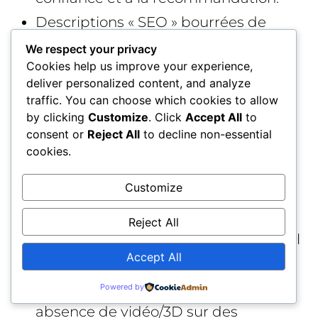
Descriptions « SEO » bourrées de
mots-clés mais pauvres en réponses
We respect your privacy
Cookies help us improve your experience,
concrètes aux questions clients.
deliver personalized content, and analyze
Inflation artificielle des signaux de
traffic. You can choose which cookies to allow
by clicking
Customize
. Click
Accept All
to
performance (popularité, avis). Le
consent or
Reject All
to decline non-essential
système privilégiera la cohérence et
cookies.
pourrait déclasser des données
Customize
suspectes.
Incohérences flux/site (marque, MPN,
Reject All
politiques). L’alignement est un signal
Accept All
de fiabilité majeur.
Médias négligés : images faibles,
Powered by
absence de vidéo/3D sur des