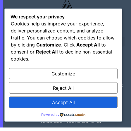
We respect your privacy
Cookies help us improve your experience,
deliver personalized content, and analyze
traffic. You can choose which cookies to allow
by clicking
Customize
. Click
Accept All
to
consent or
Reject All
to decline non-essential
cookies.
©+2026 Outsourcing Network Intelligence
Customize
Découvrez Des Astuces, Des Hacks Et Des
Reject All
Outils Régulièrement En Mettant Ce Site
Dans Vos Favoris.
Accept All
Powered by
>> Tous Les Hacks Sont Ici