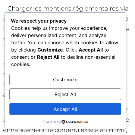
– Charger les mentions réglementaires via
un module asynchrone “pour ne pas gêner
We respect your privacy
Cookies help us improve your experience,
le design”. Solution: livrer une version texte
deliver personalized content, and analyze
minimale en HTML, puis enrichir.
traffic. You can choose which cookies to allow
by clicking
Customize
. Click
Accept All
to
– Bloquer ou mal router les bots IA par
consent or
Reject All
to decline non-essential
méconnaissance. Solution: auditer
cookies.
régulièrement robots.txt, pare-feux et
Customize
règles d’edge; documenter ce qui est
autorisé.
Reject All
– Dépendre d’un “scroll pour révéler” pour
Accept All
un contenu essentiel. Solution: progressive
Powered by
enhancement: le contenu existe en HTML;