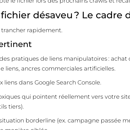
 le fichier lors des prochains crawls et recal
n fichier désaveu ? Le cadre
r trancher rapidement.
ertinent
es pratiques de liens manipulatoires : achat d
liens, ancres commerciales artificielles.
ux liens dans Google Search Console.
toxiques qui pointent réellement vers votre sit
s tiers).
 situation borderline (ex. campagne passée m