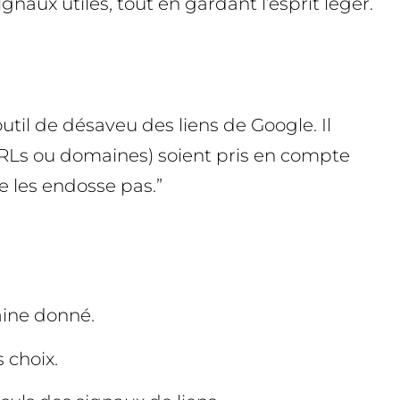
naux utiles, tout en gardant l’esprit léger.
outil de désaveu des liens de Google. Il
URLs ou domaines) soient pris en compte
ne les endosse pas.”
aine donné.
 choix.