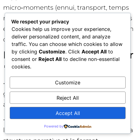
micro‑moments (ennui, transport, temps
mort), itération rapide des créas verticales
We respect your privacy
et des premiers écrans in‑app. Diminution
Cookies help us improve your experience,
deliver personalized content, and analyze
du CPI et de la déperdition post‑clic.
traffic. You can choose which cookies to allow
by clicking
Customize
. Click
Accept All
to
Erreurs courantes à éviter
consent or
Reject All
to decline non-essential
🚫
cookies.
• Recycler indéfiniment la même idée «
Customize
gagnante » jusqu’à l’épuisement total :
Reject All
anticipez son remplacement.
Accept All
• Tester 10 variations qui ne changent que
Powered by
la couleur d’un bouton : variez les hooks, la