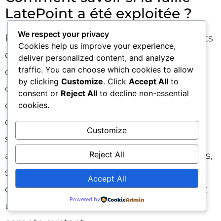
LatePoint a été exploitée ?
We respect your privacy
Recherchez des indices tels que des resets
Cookies help us improve your experience,
de mot de passe non sollicités, des
deliver personalized content, and analyze
traffic. You can choose which cookies to allow
changements d’adresse e-mail sur des
by clicking
Customize
. Click
Accept All
to
comptes privilégiés, des nouveaux
consent or
Reject All
to decline non-essential
comptes admin, des connexions depuis
cookies.
des IP inhabituelles, ou des modifications
Customize
soudaines de fichiers. Les journaux
Reject All
applicatifs et serveur, s’ils sont disponibles,
sont précieux pour repérer des requêtes
Accept All
de création de clients LatePoint associant
Powered by
un identifiant utilisateur WordPress à un